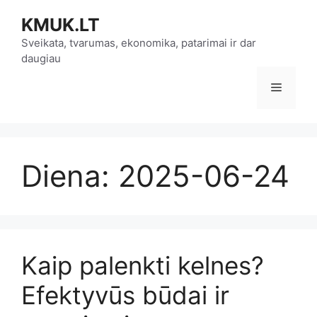
Pereiti
KMUK.LT
prie
turinio
Sveikata, tvarumas, ekonomika, patarimai ir dar
daugiau
Meniu
Diena:
2025-06-24
Kaip palenkti kelnes?
Efektyvūs būdai ir