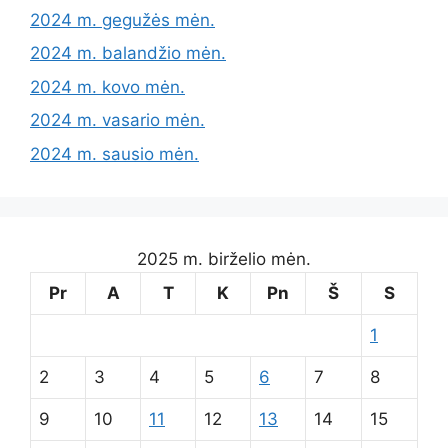
2024 m. gegužės mėn.
2024 m. balandžio mėn.
2024 m. kovo mėn.
2024 m. vasario mėn.
2024 m. sausio mėn.
2025 m. birželio mėn.
Pr
A
T
K
Pn
Š
S
1
2
3
4
5
6
7
8
9
10
11
12
13
14
15