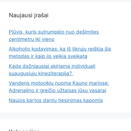
Naujausi įrašai
Pjūvis, kuris sutrumpėjo nuo dešimties
centimetrų iki vieno
Alkoholio kodavimas: ką iš tikrųjų reiškia šis
metodas ir kaip jis veikia sveikatą
Kada dažniausiai skiriama individuali
suaugusiųjų kineziterapija?
Vandens motociklų nuoma Kauno mariose:
Adrenalino ir greičio užtaisas jūsų vasarai
Naujos kartos dantų tiesinimas kapomis