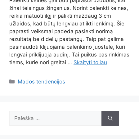
Palenkti kelnes gali būti paprasta užduotis, kai
žinai teisingus žingsnius. Norint palenkti kelnes,
reikia matuoti ilgį ir palikti maždaug 3 cm
užlaidos, kad būtų lengviau atlikti lenkimą. Šie
paprasti veiksmai padeda pasiekti norimą
rezultatą be didelių pastangų. Taip pat galima
pasinaudoti klijuojama palenkimo juostele, kuri
lengvai priklijuoja audinį. Tai puikus pasirinkimas
tiems, kurie nori greitai …
Skaityti toliau
Kategorijos
Mados tendencijos
Ieškoti: