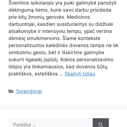
Šventinis laikotarpis yra puiki galimybė parodyti
dėkingumą tiems, kurie savo darbu prisideda
prie kitų žmonių gerovės. Medicinos
darbuotojai, kasdien susiduriantys su didžiule
atsakomybe ir intensyviu tempu, ypač vertina
dėmesį smulkmenoms. Šiame kontekste
personalizuotos kalėdinės dovanos tampa ne tik
simboliniu gestu, bet ir išskirtine galimybe
sukurti ilgalaikį įspūdį. Kokios personalizavimo
idėjos yra tinkamiausios, kad dovanos būtų
praktiškos, estetiškos …
Skaityti toliau
Kategorijos
Sprendimai
Ieškoti: