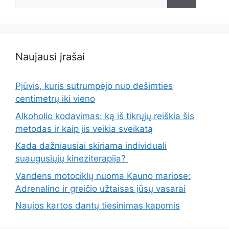
Naujausi įrašai
Pjūvis, kuris sutrumpėjo nuo dešimties
centimetrų iki vieno
Alkoholio kodavimas: ką iš tikrųjų reiškia šis
metodas ir kaip jis veikia sveikatą
Kada dažniausiai skiriama individuali
suaugusiųjų kineziterapija?
Vandens motociklų nuoma Kauno mariose:
Adrenalino ir greičio užtaisas jūsų vasarai
Naujos kartos dantų tiesinimas kapomis