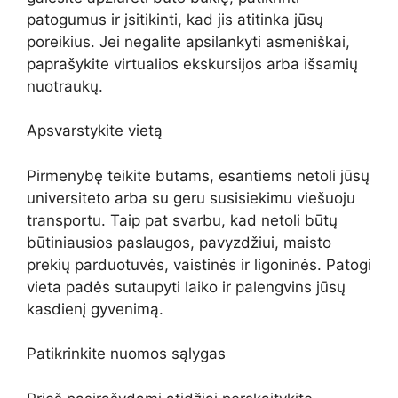
patogumus ir įsitikinti, kad jis atitinka jūsų
poreikius. Jei negalite apsilankyti asmeniškai,
paprašykite virtualios ekskursijos arba išsamių
nuotraukų.
Apsvarstykite vietą
Pirmenybę teikite butams, esantiems netoli jūsų
universiteto arba su geru susisiekimu viešuoju
transportu. Taip pat svarbu, kad netoli būtų
būtiniausios paslaugos, pavyzdžiui, maisto
prekių parduotuvės, vaistinės ir ligoninės. Patogi
vieta padės sutaupyti laiko ir palengvins jūsų
kasdienį gyvenimą.
Patikrinkite nuomos sąlygas