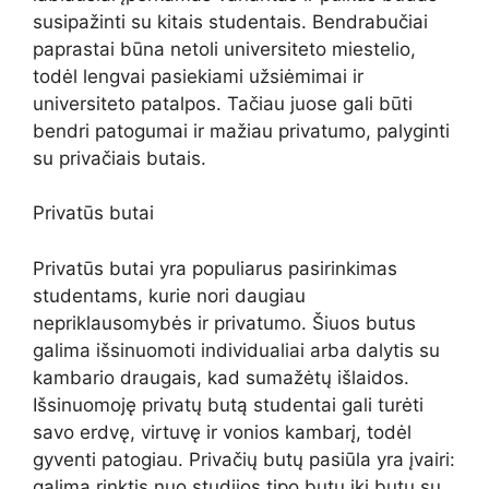
susipažinti su kitais studentais. Bendrabučiai
paprastai būna netoli universiteto miestelio,
todėl lengvai pasiekiami užsiėmimai ir
universiteto patalpos. Tačiau juose gali būti
bendri patogumai ir mažiau privatumo, palyginti
su privačiais butais.
Privatūs butai
Privatūs butai yra populiarus pasirinkimas
studentams, kurie nori daugiau
nepriklausomybės ir privatumo. Šiuos butus
galima išsinuomoti individualiai arba dalytis su
kambario draugais, kad sumažėtų išlaidos.
Išsinuomoję privatų butą studentai gali turėti
savo erdvę, virtuvę ir vonios kambarį, todėl
gyventi patogiau. Privačių butų pasiūla yra įvairi:
galima rinktis nuo studijos tipo butų iki butų su