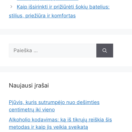
Kaip išsirinkti ir prižiūrėti šokių batelius:
stilius, priežiūra ir komfortas
Ieškoti:
Naujausi įrašai
Pjūvis, kuris sutrumpėjo nuo dešimties
centimetrų iki vieno
Alkoholio kodavimas: ką iš tikrųjų reiškia šis
metodas ir kaip jis veikia sveikatą