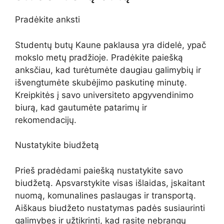
Pradėkite anksti
Studentų butų Kaune paklausa yra didelė, ypač
mokslo metų pradžioje. Pradėkite paiešką
anksčiau, kad turėtumėte daugiau galimybių ir
išvengtumėte skubėjimo paskutinę minutę.
Kreipkitės į savo universiteto apgyvendinimo
biurą, kad gautumėte patarimų ir
rekomendacijų.
Nustatykite biudžetą
Prieš pradėdami paiešką nustatykite savo
biudžetą. Apsvarstykite visas išlaidas, įskaitant
nuomą, komunalines paslaugas ir transportą.
Aiškaus biudžeto nustatymas padės susiaurinti
galimybes ir užtikrinti, kad rasite nebrangų