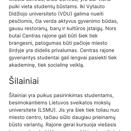
puiki vieta studentų būstams. Iki Vytauto
Didžiojo universiteto (VDU) galima nueiti
pėsčiomis, čia verda aktyvus gyvenimo būdas,
gausu restoranų, barų ir kultūros įstaigų. Nors
butai Centras rajone gali būti šiek tiek
brangesni, patogumas būti pačioje miesto
širdyje yra didelis privalumas. Centras rajone
gyvenantys studentai gali lengvai pasiekti tiek
akademinę, tiek socialinę veiklą.
Šilainiai
Šilainiai yra puikus pasirinkimas studentams,
besimokantiems Lietuvos sveikatos mokslų
universitete (LSMU). Jis yra šiek tiek toliau nuo
miesto centro, tačiau siūlo daugiau prieinamų
būsto variantų. Rajone gerai kursuoja viešasis