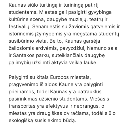
Kaunas siūlo turtingą ir turiningą patirtį
studentams. Miestas gali pasigirti gyvybinga
kultūrine scena, daugybe muziejų, teatrų ir
festivalių. Senamiestis su žaviomis gatvelėmis ir
istorinėmis įžymybėmis yra mėgstama studentų
susibūrimo vieta. Be to, Kaunas garsėja
žaliosiomis erdvėmis, pavyzdžiui, Nemuno sala
ir Santakos parku, suteikiančiais daugybę
galimybių užsiimti aktyvia veikla lauke.
Palyginti su kitais Europos miestais,
pragyvenimo išlaidos Kaune yra palyginti
prieinamos, todėl Kaunas yra patrauklus
pasirinkimas užsienio studentams. Viešasis
transportas yra efektyvus ir nebrangus, o
miestas yra draugiškas dviračiams, todėl siūlo
ekologišką susisiekimo būdą.