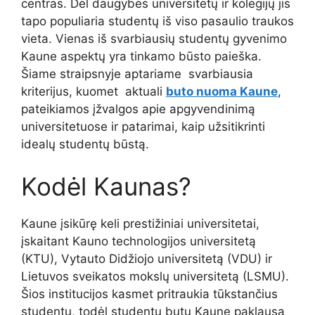
centras. Dėl daugybės universitetų ir kolegijų jis
tapo populiaria studentų iš viso pasaulio traukos
vieta. Vienas iš svarbiausių studentų gyvenimo
Kaune aspektų yra tinkamo būsto paieška.
Šiame straipsnyje aptariame svarbiausia
kriterijus, kuomet aktuali
buto nuoma Kaune
,
pateikiamos įžvalgos apie apgyvendinimą
universitetuose ir patarimai, kaip užsitikrinti
idealų studentų būstą.
Kodėl Kaunas?
Kaune įsikūrę keli prestižiniai universitetai,
įskaitant Kauno technologijos universitetą
(KTU), Vytauto Didžiojo universitetą (VDU) ir
Lietuvos sveikatos mokslų universitetą (LSMU).
Šios institucijos kasmet pritraukia tūkstančius
studentų, todėl studentų butų Kaune paklausa