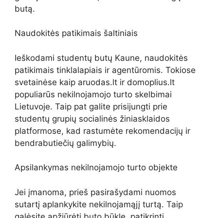
butą.
Naudokitės patikimais šaltiniais
Ieškodami studentų butų Kaune, naudokitės
patikimais tinklalapiais ir agentūromis. Tokiose
svetainėse kaip aruodas.lt ir domoplius.lt
populiarūs nekilnojamojo turto skelbimai
Lietuvoje. Taip pat galite prisijungti prie
studentų grupių socialinės žiniasklaidos
platformose, kad rastumėte rekomendacijų ir
bendrabutiečių galimybių.
Apsilankymas nekilnojamojo turto objekte
Jei įmanoma, prieš pasirašydami nuomos
sutartį aplankykite nekilnojamąjį turtą. Taip
galėsite apžiūrėti buto būklę, patikrinti