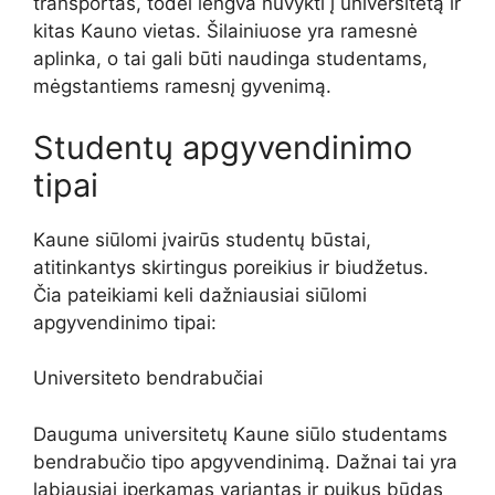
transportas, todėl lengva nuvykti į universitetą ir
kitas Kauno vietas. Šilainiuose yra ramesnė
aplinka, o tai gali būti naudinga studentams,
mėgstantiems ramesnį gyvenimą.
Studentų apgyvendinimo
tipai
Kaune siūlomi įvairūs studentų būstai,
atitinkantys skirtingus poreikius ir biudžetus.
Čia pateikiami keli dažniausiai siūlomi
apgyvendinimo tipai:
Universiteto bendrabučiai
Dauguma universitetų Kaune siūlo studentams
bendrabučio tipo apgyvendinimą. Dažnai tai yra
labiausiai įperkamas variantas ir puikus būdas