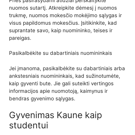
Prieš pasirašydami atidžiai perskaitykite
nuomos sutartį. Atkreipkite dėmesį į nuomos
trukmę, nuomos mokesčio mokėjimo sąlygas ir
visus papildomus mokesčius. Įsitikinkite, kad
suprantate savo, kaip nuomininko, teises ir
pareigas.
Pasikalbėkite su dabartiniais nuomininkais
Jei įmanoma, pasikalbėkite su dabartiniais arba
ankstesniais nuomininkais, kad sužinotumėte,
kaip gyventi bute. Jie gali suteikti vertingos
informacijos apie nuomotoją, kaimynus ir
bendras gyvenimo sąlygas.
Gyvenimas Kaune kaip
studentui