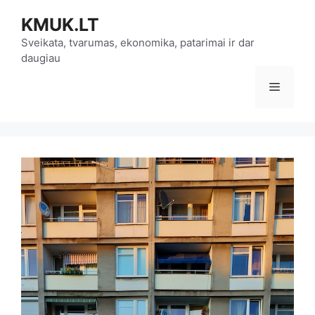
Pereiti
KMUK.LT
prie
turinio
Sveikata, tvarumas, ekonomika, patarimai ir dar
daugiau
Meniu