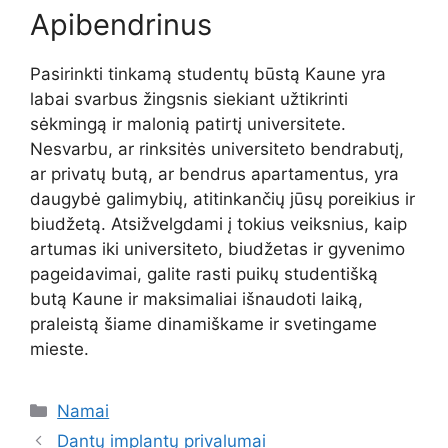
Apibendrinus
Pasirinkti tinkamą studentų būstą Kaune yra
labai svarbus žingsnis siekiant užtikrinti
sėkmingą ir malonią patirtį universitete.
Nesvarbu, ar rinksitės universiteto bendrabutį,
ar privatų butą, ar bendrus apartamentus, yra
daugybė galimybių, atitinkančių jūsų poreikius ir
biudžetą. Atsižvelgdami į tokius veiksnius, kaip
artumas iki universiteto, biudžetas ir gyvenimo
pageidavimai, galite rasti puikų studentišką
butą Kaune ir maksimaliai išnaudoti laiką,
praleistą šiame dinamiškame ir svetingame
mieste.
Kategorijos
Namai
Dantų implantų privalumai