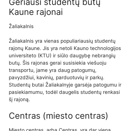
Geriausi studentų butų
Kaune rajonai
Žaliakalnis
Žaliakalnis yra vienas populiariausių studentų
rajonų Kaune. Jis yra netoli Kauno technologijos
universiteto (KTU) ir siūlo daugybę nebrangių
butų. Šis rajonas gerai susisiekia viešuoju
transportu, jame yra daug patogumų,
pavyzdžiui, kavinių, parduotuvių ir parkų.
Studentų butai Žaliakalnyje garsėja patogumu ir
pasiekiamumu, todėl daugelis studentų renkasi
šį rajoną.
Centras (miesto centras)
Miesto centras, arba Centras, yra dar viena