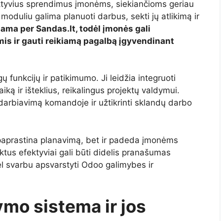
ktyvius sprendimus įmonėms, siekiančioms geriau
 moduliu galima planuoti darbus, sekti jų atlikimą ir
nama per Sandas.lt, todėl įmonės gali
is ir gauti reikiamą pagalbą įgyvendinant
 funkcijų ir patikimumo. Ji leidžia integruoti
iką ir išteklius, reikalingus projektų valdymui.
darbiavimą komandoje ir užtikrinti sklandų darbo
paprastina planavimą, bet ir padeda įmonėms
ektus efektyviai gali būti didelis pranašumas
ėl svarbu apsvarstyti Odoo galimybes ir
mo sistema ir jos