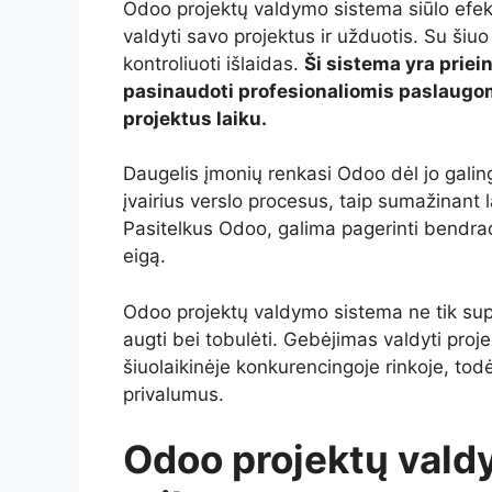
Odoo projektų valdymo sistema siūlo efe
valdyti savo projektus ir užduotis. Su šiuo
kontroliuoti išlaidas.
Ši sistema yra priei
pasinaudoti profesionaliomis paslaugom
projektus laiku.
Daugelis įmonių renkasi Odoo dėl jo galingų
įvairius verslo procesus, taip sumažinant la
Pasitelkus Odoo, galima pagerinti bendra
eigą.
Odoo projektų valdymo sistema ne tik su
augti bei tobulėti. Gebėjimas valdyti proj
šiuolaikinėje konkurencingoje rinkoje, tod
privalumus.
Odoo projektų valdy