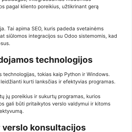
os pagal kliento poreikius, užtikrinant gerą
cija. Tai apima SEO, kuris padeda svetainėms
pat siūlomos integracijos su Odoo sistemomis, kad
esus.
dojamos technologijos
 technologijas, tokias kaip Python ir Windows.
eidžianti kurti lanksčias ir efektyvias programas.
ntų jų poreikius ir sukurtų programas, kurios
s gali būti pritaikytos verslo valdymui ir kitoms
fektyvumą.
 verslo konsultacijos