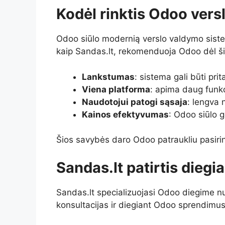
Kodėl rinktis Odoo vers
Odoo siūlo modernią verslo valdymo sistemą
kaip Sandas.lt, rekomenduoja Odoo dėl ši
Lankstumas
: sistema gali būti prit
Viena platforma
: apima daug funkc
Naudotojui patogi sąsaja
: lengva 
Kainos efektyvumas
: Odoo siūlo g
Šios savybės daro Odoo patraukliu pasiri
Sandas.lt patirtis dieg
Sandas.lt specializuojasi Odoo diegime nu
konsultacijas ir diegiant Odoo sprendimus