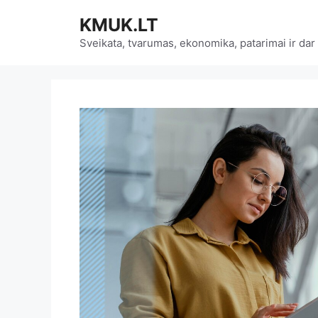
Pereiti
KMUK.LT
prie
turinio
Sveikata, tvarumas, ekonomika, patarimai ir dar