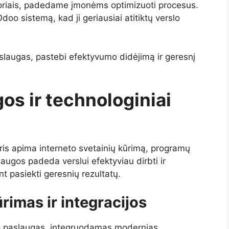
ktoriais, padedame įmonėms optimizuoti procesus.
 Odoo sistemą, kad ji geriausiai atitiktų verslo
slaugas, pastebi efektyvumo didėjimą ir geresnį
s ir technologiniai
uris apima interneto svetainių kūrimą, programų
augos padeda verslui efektyviau dirbti ir
nt pasiekti geresnių rezultatų.
ūrimas ir integracijos
imo paslaugas, integruodamas modernias