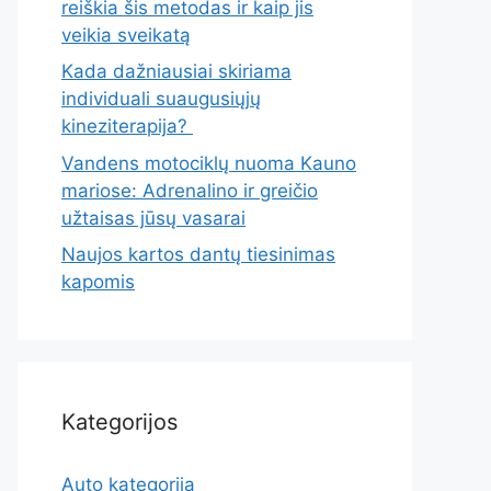
reiškia šis metodas ir kaip jis
veikia sveikatą
Kada dažniausiai skiriama
individuali suaugusiųjų
kineziterapija?
Vandens motociklų nuoma Kauno
mariose: Adrenalino ir greičio
užtaisas jūsų vasarai
Naujos kartos dantų tiesinimas
kapomis
Kategorijos
Auto kategorija