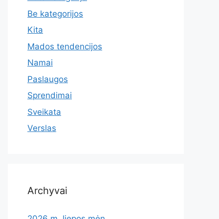
Be kategorijos
Kita
Mados tendencijos
Namai
Paslaugos
Sprendimai
Sveikata
Verslas
Archyvai
2026 m. liepos mėn.