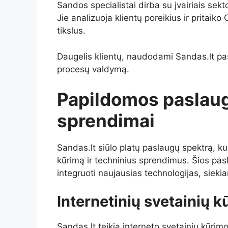
Sandos specialistai dirba su įvairiais se
Jie analizuoja klientų poreikius ir pritaiko
tikslus.
Daugelis klientų, naudodami Sandas.lt pa
procesų valdymą.
Papildomos paslaugo
sprendimai
Sandas.lt siūlo platų paslaugų spektrą, k
kūrimą ir techninius sprendimus. Šios pasl
integruoti naujausias technologijas, siekia
Internetinių svetainių k
Sandas.lt teikia interneto svetainių kūr