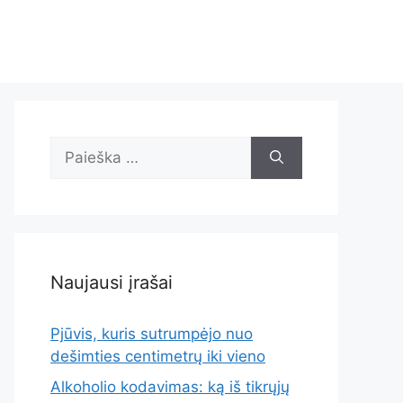
Ieškoti:
Naujausi įrašai
Pjūvis, kuris sutrumpėjo nuo
dešimties centimetrų iki vieno
Alkoholio kodavimas: ką iš tikrųjų