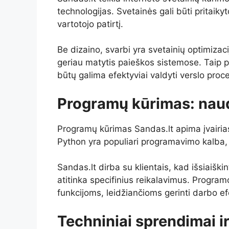
technologijas. Svetainės gali būti pritaikyt
vartotojo patirtį.
Be dizaino, svarbi yra svetainių optimiza
geriau matytis paieškos sistemose. Taip 
būtų galima efektyviai valdyti verslo proc
Programų kūrimas: nau
Programų kūrimas Sandas.lt apima įvairias
Python yra populiari programavimo kalba, l
Sandas.lt dirba su klientais, kad išsiaiški
atitinka specifinius reikalavimus. Programo
funkcijoms, leidžiančioms gerinti darbo e
Techniniai sprendimai ir