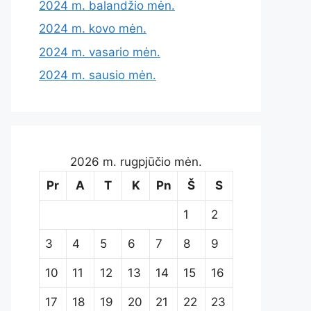
2024 m. balandžio mėn.
2024 m. kovo mėn.
2024 m. vasario mėn.
2024 m. sausio mėn.
2026 m. rugpjūčio mėn.
Pr
A
T
K
Pn
Š
S
1
2
3
4
5
6
7
8
9
10
11
12
13
14
15
16
17
18
19
20
21
22
23