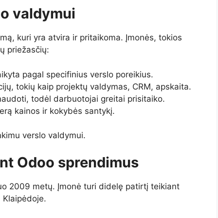
lo valdymui
, kuri yra atvira ir pritaikoma. Įmonės, tokios
ų priežasčių:
aikyta pagal specifinius verslo poreikius.
ijų, tokių kaip projektų valdymas, CRM, apskaita.
naudoti, todėl darbuotojai greitai prisitaiko.
erą kainos ir kokybės santykį.
nkimu verslo valdymui.
iant Odoo sprendimus
o 2009 metų. Įmonė turi didelę patirtį teikiant
 Klaipėdoje.