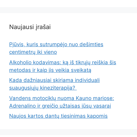
Naujausi įrašai
Pjūvis, kuris sutrumpėjo nuo dešimties
centimetrų iki vieno
Alkoholio kodavimas: ką iš tikrųjų reiškia šis
metodas ir kaip jis veikia sveikatą
Kada dažniausiai skiriama individuali
suaugusiųjų kineziterapija?
Vandens motociklų nuoma Kauno mariose:
Adrenalino ir greičio užtaisas jūsų vasarai
Naujos kartos dantų tiesinimas kapomis