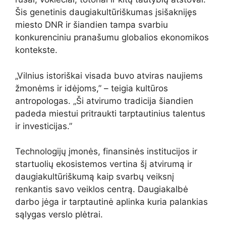
Šis genetinis daugiakultūriškumas įsišaknijęs
miesto DNR ir šiandien tampa svarbiu
konkurenciniu pranašumu globalios ekonomikos
kontekste.
„Vilnius istoriškai visada buvo atviras naujiems
žmonėms ir idėjoms,” – teigia kultūros
antropologas. „Ši atvirumo tradicija šiandien
padeda miestui pritraukti tarptautinius talentus
ir investicijas.”
Technologijų įmonės, finansinės institucijos ir
startuolių ekosistemos vertina šį atvirumą ir
daugiakultūriškumą kaip svarbų veiksnį
renkantis savo veiklos centrą. Daugiakalbė
darbo jėga ir tarptautinė aplinka kuria palankias
sąlygas verslo plėtrai.