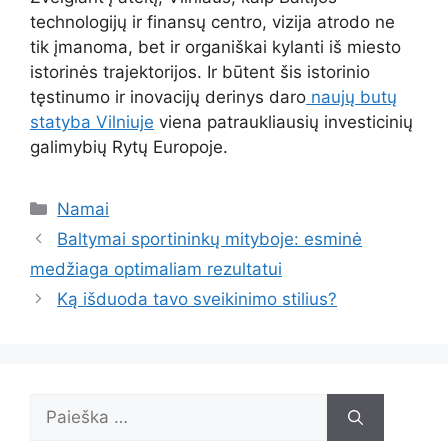
technologijų ir finansų centro, vizija atrodo ne
tik įmanoma, bet ir organiškai kylanti iš miesto
istorinės trajektorijos. Ir būtent šis istorinio
tęstinumo ir inovacijų derinys daro
naujų butų
statyba Vilniuje
viena patraukliausių investicinių
galimybių Rytų Europoje.
Kategorijos
Namai
Baltymai sportininkų mityboje: esminė
medžiaga optimaliam rezultatui
Ką išduoda tavo sveikinimo stilius?
Ieškoti: