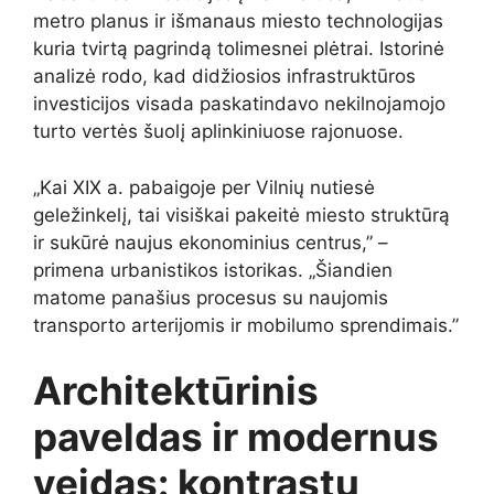
metro planus ir išmanaus miesto technologijas
kuria tvirtą pagrindą tolimesnei plėtrai. Istorinė
analizė rodo, kad didžiosios infrastruktūros
investicijos visada paskatindavo nekilnojamojo
turto vertės šuolį aplinkiniuose rajonuose.
„Kai XIX a. pabaigoje per Vilnių nutiesė
geležinkelį, tai visiškai pakeitė miesto struktūrą
ir sukūrė naujus ekonominius centrus,” –
primena urbanistikos istorikas. „Šiandien
matome panašius procesus su naujomis
transporto arterijomis ir mobilumo sprendimais.”
Architektūrinis
paveldas ir modernus
veidas: kontrastų