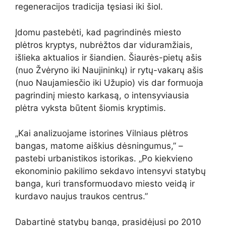
regeneracijos tradicija tęsiasi iki šiol.
Įdomu pastebėti, kad pagrindinės miesto
plėtros kryptys, nubrėžtos dar viduramžiais,
išlieka aktualios ir šiandien. Šiaurės-pietų ašis
(nuo Žvėryno iki Naujininkų) ir rytų-vakarų ašis
(nuo Naujamiesčio iki Užupio) vis dar formuoja
pagrindinį miesto karkasą, o intensyviausia
plėtra vyksta būtent šiomis kryptimis.
„Kai analizuojame istorines Vilniaus plėtros
bangas, matome aiškius dėsningumus,” –
pastebi urbanistikos istorikas. „Po kiekvieno
ekonominio pakilimo sekdavo intensyvi statybų
banga, kuri transformuodavo miesto veidą ir
kurdavo naujus traukos centrus.”
Dabartinė statybų banga, prasidėjusi po 2010