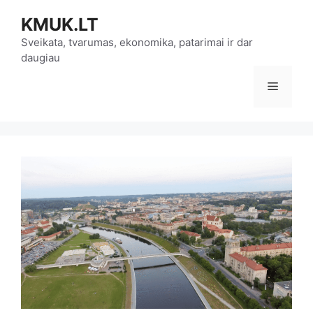
Pereiti
KMUK.LT
prie
turinio
Sveikata, tvarumas, ekonomika, patarimai ir dar
daugiau
Meniu