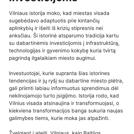
Vilniaus istorija moko, kad miestas visada
sugebėdavo adaptuotis prie kintančių
aplinkybių ir išeiti iš krizių stipresnis nei
anksčiau. Ši istorinė atsparumo tradicija kartu
su dabartinėmis investicijomis į infrastruktūrą,
technologijas ir gyvenimo kokybę kuria tvirtą
pagrindą ilgalaikiam miesto augimui.
Investuotojai, kurie supranta šias istorines
tendencijas ir jų ryšį su dabartine miesto plėtra,
gali priimti labiau informuotus sprendimus dėl
nekilnojamojo turto įsigijimo. Istorija rodo, kad
Vilnius visada atsinaujina ir transformuojasi, o
kiekviena transformacijos banga sukuria naujas
galimybes tiems, kurie moka jas atpažinti.
Žvelgiant į ateitį, Vilniaus, kaip Baltijos