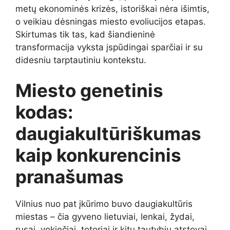
metų ekonominės krizės, istoriškai nėra išimtis,
o veikiau dėsningas miesto evoliucijos etapas.
Skirtumas tik tas, kad šiandieninė
transformacija vyksta įspūdingai sparčiai ir su
didesniu tarptautiniu kontekstu.
Miesto genetinis
kodas:
daugiakultūriškumas
kaip konkurencinis
pranašumas
Vilnius nuo pat įkūrimo buvo daugiakultūris
miestas – čia gyveno lietuviai, lenkai, žydai,
rusai, vokiečiai, totoriai ir kitų tautybių atstovai.