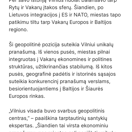
Per savo istoriją Vilnius nuolat balansavo tarp
Rytų ir Vakarų įtakos sferų. Šiandien, po
Lietuvos integracijos į ES ir NATO, miestas tapo
patikimu tiltu tarp Vakarų Europos ir Baltijos
regiono.
Ši geopolitinė pozicija suteikia Vilniui unikalų
pranašumą. Iš vienos pusės, miestas pilnai
integruotas į Vakarų ekonomines ir politines
struktūras, užtikrinančias stabilumą. Iš kitos
pusės, geografinė padėtis ir istorinės sąsajos
suteikia konkurencinį pranašumą verslams,
besiorientuojantiems į Baltijos ir Šiaurės
Europos rinkas.
„Vilnius visada buvo svarbus geopolitinis
centras,” – paaiškina tarptautinių santykių
ekspertas. „Šiandien tai virsta ekonominiu